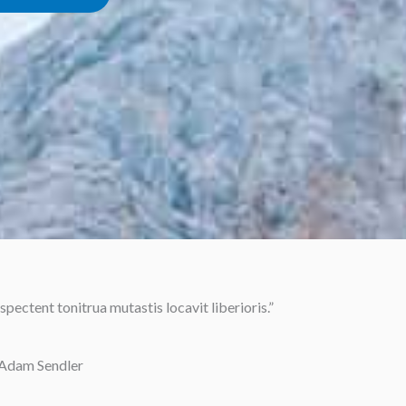
pectent tonitrua mutastis locavit liberioris.”
 Adam Sendler