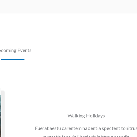
coming Events
Walking Holidays
Fuerat aestu carentem habentia spectent tonitru
mutastis locavit liberioris inistra possedit.