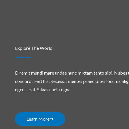
Explore The World
Diremit mundi mare undae nunc mixtam tanto sibi. Nubes
concordi. Fert his. Recessit mentes praecipites locum calig
egens erat. Silvas caeli regna.
Learn More