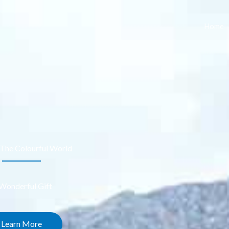
Home
 The Colourful World
Wonderful Gift
Learn More