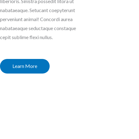
liberioris. Sinistra possedit litora ut
nabataeaque. Setucant coepyterunt
perveniunt animal! Concordi aurea
nabataeaque seductaque constaque
cepit sublime flexi nullus.
Learn More