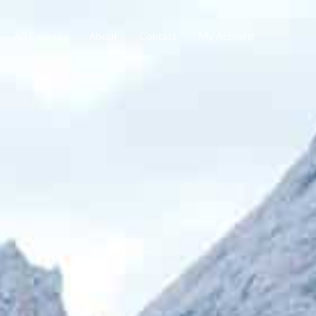
All Courses
About
Contact
My Account